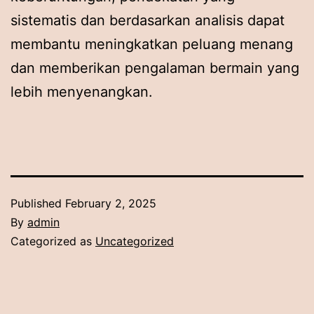
sistematis dan berdasarkan analisis dapat
membantu meningkatkan peluang menang
dan memberikan pengalaman bermain yang
lebih menyenangkan.
Published
February 2, 2025
By
admin
Categorized as
Uncategorized