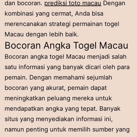
dan bocoran.
prediksi toto macau
Dengan
kombinasi yang cermat, Anda bisa
merencanakan strategi permainan togel
Macau dengan lebih baik.
Bocoran Angka Togel Macau
Bocoran angka togel Macau menjadi salah
satu informasi yang banyak dicari oleh para
pemain. Dengan memahami sejumlah
bocoran yang akurat, pemain dapat
meningkatkan peluang mereka untuk
mendapatkan angka yang tepat. Banyak
situs yang menyediakan informasi ini,
namun penting untuk memilih sumber yang