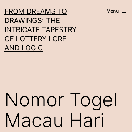
Skip
FROM DREAMS TO
Menu
to
DRAWINGS: THE
content
INTRICATE TAPESTRY
OF LOTTERY LORE
AND LOGIC
Nomor Togel
Macau Hari