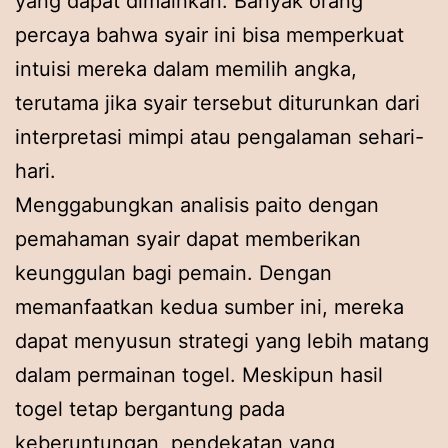
yang dapat dimainkan. Banyak orang
percaya bahwa syair ini bisa memperkuat
intuisi mereka dalam memilih angka,
terutama jika syair tersebut diturunkan dari
interpretasi mimpi atau pengalaman sehari-
hari.
Menggabungkan analisis paito dengan
pemahaman syair dapat memberikan
keunggulan bagi pemain. Dengan
memanfaatkan kedua sumber ini, mereka
dapat menyusun strategi yang lebih matang
dalam permainan togel. Meskipun hasil
togel tetap bergantung pada
keberuntungan, pendekatan yang