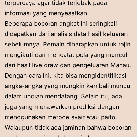
terpercaya agar tidak terjebak pada
informasi yang menyesatkan.
Beberapa bocoran angkat ini seringkali
didapatkan dari analisis data hasil keluaran
sebelumnya. Pemain diharapkan untuk rajin
mengikuti dan mencatat pola yang muncul
dari hasil live draw dan pengeluaran Macau.
Dengan cara ini, kita bisa mengidentifikasi
angka-angka yang mungkin kembali muncul
dalam undian mendatang. Selain itu, ada
juga yang menawarkan prediksi dengan
menggunakan metode syair atau paito.
Walaupun tidak ada jaminan bahwa bocoran