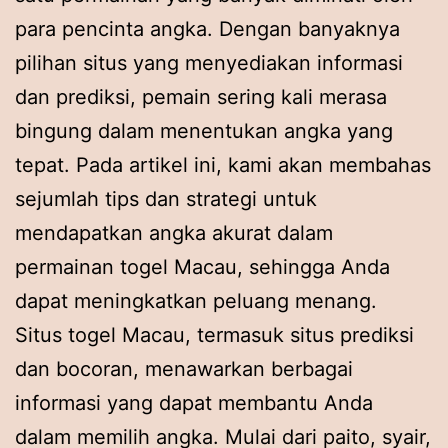
para pencinta angka. Dengan banyaknya
pilihan situs yang menyediakan informasi
dan prediksi, pemain sering kali merasa
bingung dalam menentukan angka yang
tepat. Pada artikel ini, kami akan membahas
sejumlah tips dan strategi untuk
mendapatkan angka akurat dalam
permainan togel Macau, sehingga Anda
dapat meningkatkan peluang menang.
Situs togel Macau, termasuk situs prediksi
dan bocoran, menawarkan berbagai
informasi yang dapat membantu Anda
dalam memilih angka. Mulai dari paito, syair,