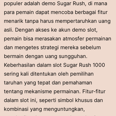
populer adalah demo Sugar Rush, di mana
para pemain dapat mencoba berbagai fitur
menarik tanpa harus mempertaruhkan uang
asli. Dengan akses ke akun demo slot,
pemain bisa merasakan atmosfer permainan
dan mengetes strategi mereka sebelum
bermain dengan uang sungguhan.
Keberhasilan dalam slot Sugar Rush 1000
sering kali ditentukan oleh pemilihan
taruhan yang tepat dan pemahaman
tentang mekanisme permainan. Fitur-fitur
dalam slot ini, seperti simbol khusus dan
kombinasi yang menguntungkan,