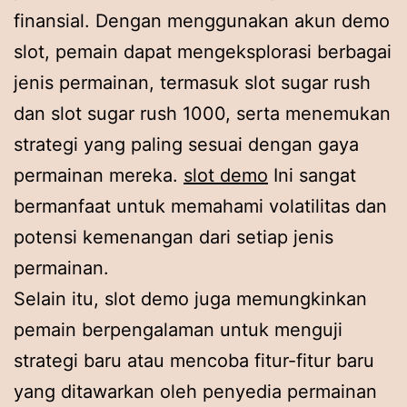
finansial. Dengan menggunakan akun demo
slot, pemain dapat mengeksplorasi berbagai
jenis permainan, termasuk slot sugar rush
dan slot sugar rush 1000, serta menemukan
strategi yang paling sesuai dengan gaya
permainan mereka.
slot demo
Ini sangat
bermanfaat untuk memahami volatilitas dan
potensi kemenangan dari setiap jenis
permainan.
Selain itu, slot demo juga memungkinkan
pemain berpengalaman untuk menguji
strategi baru atau mencoba fitur-fitur baru
yang ditawarkan oleh penyedia permainan