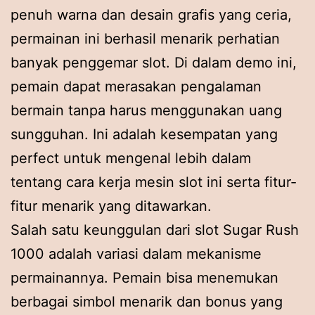
penuh warna dan desain grafis yang ceria,
permainan ini berhasil menarik perhatian
banyak penggemar slot. Di dalam demo ini,
pemain dapat merasakan pengalaman
bermain tanpa harus menggunakan uang
sungguhan. Ini adalah kesempatan yang
perfect untuk mengenal lebih dalam
tentang cara kerja mesin slot ini serta fitur-
fitur menarik yang ditawarkan.
Salah satu keunggulan dari slot Sugar Rush
1000 adalah variasi dalam mekanisme
permainannya. Pemain bisa menemukan
berbagai simbol menarik dan bonus yang