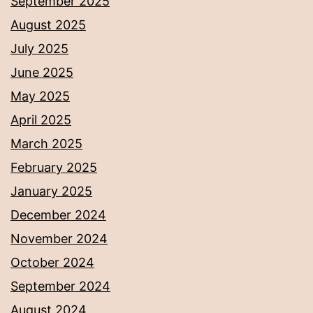
September 2025
August 2025
July 2025
June 2025
May 2025
April 2025
March 2025
February 2025
January 2025
December 2024
November 2024
October 2024
September 2024
August 2024