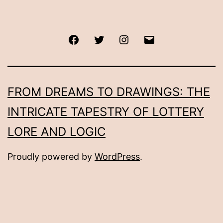
Facebook
Twitter
Instagram
Email
FROM DREAMS TO DRAWINGS: THE
INTRICATE TAPESTRY OF LOTTERY
LORE AND LOGIC
Proudly powered by
WordPress
.