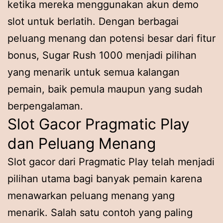
ketika mereka menggunakan akun demo
slot untuk berlatih. Dengan berbagai
peluang menang dan potensi besar dari fitur
bonus, Sugar Rush 1000 menjadi pilihan
yang menarik untuk semua kalangan
pemain, baik pemula maupun yang sudah
berpengalaman.
Slot Gacor Pragmatic Play
dan Peluang Menang
Slot gacor dari Pragmatic Play telah menjadi
pilihan utama bagi banyak pemain karena
menawarkan peluang menang yang
menarik. Salah satu contoh yang paling