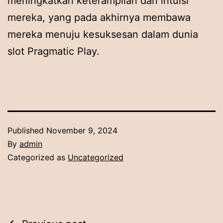
meningkatkan keterampilan dan intuisi
mereka, yang pada akhirnya membawa
mereka menuju kesuksesan dalam dunia
slot Pragmatic Play.
Published
November 9, 2024
By
admin
Categorized as
Uncategorized