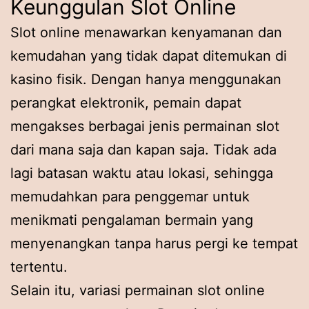
Keunggulan Slot Online
Slot online menawarkan kenyamanan dan
kemudahan yang tidak dapat ditemukan di
kasino fisik. Dengan hanya menggunakan
perangkat elektronik, pemain dapat
mengakses berbagai jenis permainan slot
dari mana saja dan kapan saja. Tidak ada
lagi batasan waktu atau lokasi, sehingga
memudahkan para penggemar untuk
menikmati pengalaman bermain yang
menyenangkan tanpa harus pergi ke tempat
tertentu.
Selain itu, variasi permainan slot online