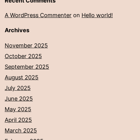
Recent Comments
A WordPress Commenter
on
Hello world!
Archives
November 2025
October 2025
September 2025
August 2025
July 2025
June 2025
May 2025
April 2025
March 2025