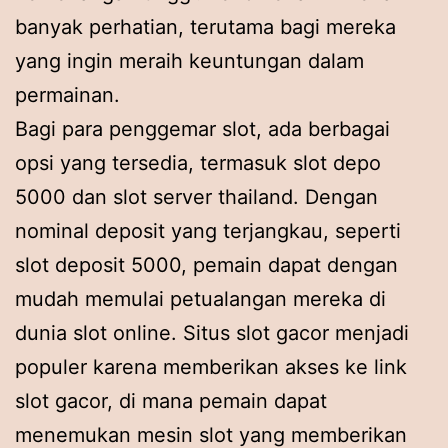
banyak perhatian, terutama bagi mereka
yang ingin meraih keuntungan dalam
permainan.
Bagi para penggemar slot, ada berbagai
opsi yang tersedia, termasuk slot depo
5000 dan slot server thailand. Dengan
nominal deposit yang terjangkau, seperti
slot deposit 5000, pemain dapat dengan
mudah memulai petualangan mereka di
dunia slot online. Situs slot gacor menjadi
populer karena memberikan akses ke link
slot gacor, di mana pemain dapat
menemukan mesin slot yang memberikan