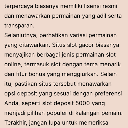
terpercaya biasanya memiliki lisensi resmi
dan menawarkan permainan yang adil serta
transparan.
Selanjutnya, perhatikan variasi permainan
yang ditawarkan. Situs slot gacor biasanya
menyajikan berbagai jenis permainan slot
online, termasuk slot dengan tema menarik
dan fitur bonus yang menggiurkan. Selain
itu, pastikan situs tersebut menawarkan
opsi deposit yang sesuai dengan preferensi
Anda, seperti slot deposit 5000 yang
menjadi pilihan populer di kalangan pemain.
Terakhir, jangan lupa untuk memeriksa