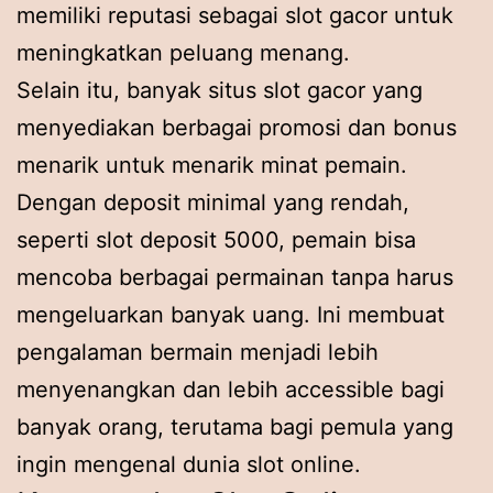
memiliki reputasi sebagai slot gacor untuk
meningkatkan peluang menang.
Selain itu, banyak situs slot gacor yang
menyediakan berbagai promosi dan bonus
menarik untuk menarik minat pemain.
Dengan deposit minimal yang rendah,
seperti slot deposit 5000, pemain bisa
mencoba berbagai permainan tanpa harus
mengeluarkan banyak uang. Ini membuat
pengalaman bermain menjadi lebih
menyenangkan dan lebih accessible bagi
banyak orang, terutama bagi pemula yang
ingin mengenal dunia slot online.