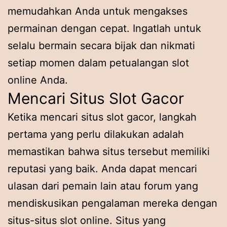
memudahkan Anda untuk mengakses
permainan dengan cepat. Ingatlah untuk
selalu bermain secara bijak dan nikmati
setiap momen dalam petualangan slot
online Anda.
Mencari Situs Slot Gacor
Ketika mencari situs slot gacor, langkah
pertama yang perlu dilakukan adalah
memastikan bahwa situs tersebut memiliki
reputasi yang baik. Anda dapat mencari
ulasan dari pemain lain atau forum yang
mendiskusikan pengalaman mereka dengan
situs-situs slot online. Situs yang